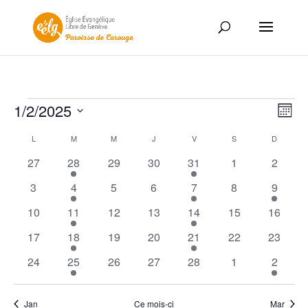
Évènements
Nav
Nav
1/2/2025
Mois
de
par
Sélectionnez
vue
Calendrier
con
L
LUNDI
M
MARDI
M
MERCREDI
J
JEUDI
V
VENDREDI
S
SAMEDI
D
DIMANC
une
Év
de
date.
0
1
0
0
1
0
0
27
28
29
30
31
1
2
Évènements
évènements
évènement
évènements
évènements
évènement
évènements
évènem
0
2
0
0
1
0
1
3
4
5
6
7
8
9
évènements
évènements
évènements
évènements
évènement
évènements
évènem
0
1
0
0
1
0
0
10
11
12
13
14
15
16
évènements
évènement
évènements
évènements
évènement
évènements
évènem
0
1
0
0
2
0
0
17
18
19
20
21
22
23
évènements
évènement
évènements
évènements
évènements
évènements
évènem
0
1
0
0
0
0
1
24
25
26
27
28
1
2
évènements
évènement
évènements
évènements
évènements
évènements
évènem
Jan
Ce mois-ci
Mar