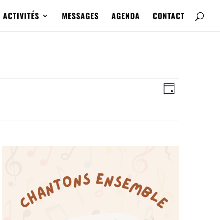
ACTIVITÉS
MESSAGES
AGENDA
CONTACT
Navigatio
Navigatio
de
Jour
par
vues
consultat
Évènemen