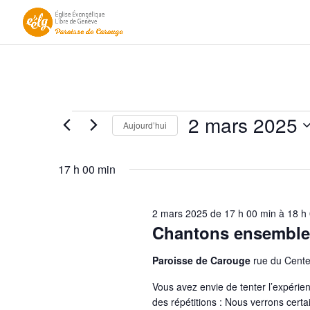
Évènements
2 mars 2025
Aujourd’hui
for
Sélectionnez
2
une
17 h 00 min
mars
date.
2025
2 mars 2025 de 17 h 00 min
à
18 h
Chantons ensemble
Paroisse de Carouge
rue du Cente
Vous avez envie de tenter l’expéri
des répétitions : Nous verrons cer