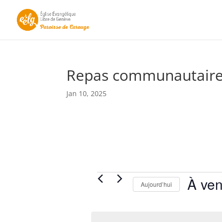
Repas communautair
Jan 10, 2025
Évènements
À ven
Aujourd’hui
S
é
l