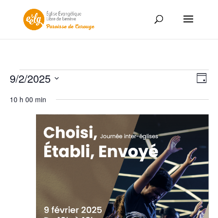
Évènements
Nav
Nav
9/2/2025
Jour
de
par
for
Sélectionnez
vue
con
10 h 00 min
9
une
Év
date.
février
2025