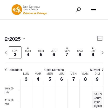
3 h 00
min
4 h 00
min
5 h 00
min
Nav
Nav
2/2025
Semai
de
par
6 h 00
Sélectionnez
min
vue
con
Semaine
la
Sema
LUN
MAR
MER
JEU
VEN
SAM
DIM
Év
3
4
5
6
7
8
9
7 h 00
précédente
date
suiva
min
8 h 00
min
Précédent
Cette Semaine
Suivant
Semaine
LUN
MAR
MER
JEU
VEN
SAM
DIM
9 h 00
3
4
5
6
7
8
9
du
min
Évènements
10 h 00
min
February 9,
10 h 00 mi
Journée
11 h 00
inter-
min
églises