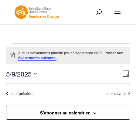
Évènements
Aucun évènements planifié pour 5 septembre 2025. Passer aux
for
Notice
évènements suivants
.
5
Nav
Nav
septembre
5/9/2025
Jour
de
par
2025
Sélectionnez
vue
con
une
Év
Jour précédent
Jour suivant
date.
S’abonner au calendrier