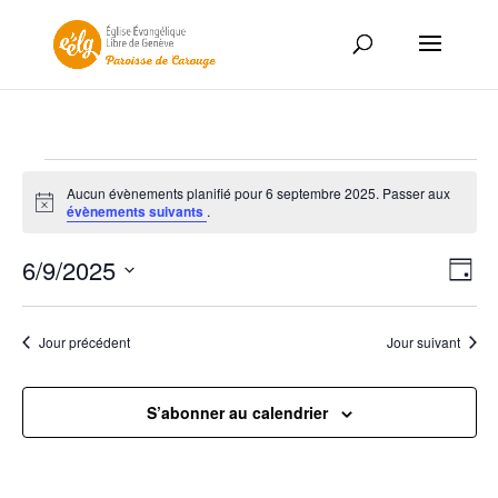
Évènements
Aucun évènements planifié pour 6 septembre 2025. Passer aux
for
Notice
évènements suivants
.
6
Nav
Nav
septembre
6/9/2025
Jour
de
par
2025
Sélectionnez
vue
con
une
Év
Jour précédent
Jour suivant
date.
S’abonner au calendrier