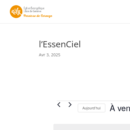
l’EssenCiel
Avr 3, 2025
Évènements
À ven
Aujourd’hui
S
é
l