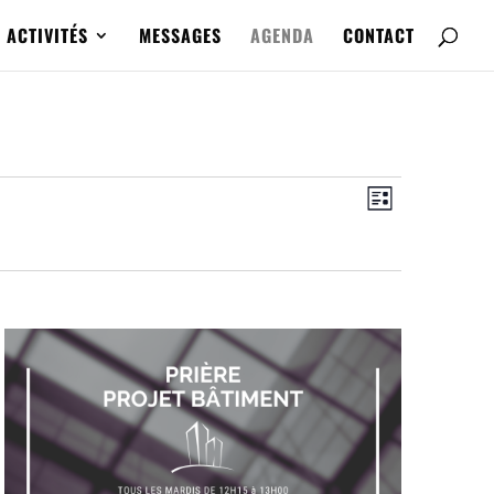
ACTIVITÉS
MESSAGES
AGENDA
CONTACT
Navigatio
Navigatio
de
Liste
par
vues
consultat
Évènemen