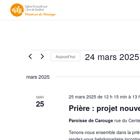
Évènements
24 mars 2025
Aujourd’hui
Sélectionnez
une
mars 2025
date.
25 mars 2025 de 12 h 15 min
à
13 
MAR
25
Prière : projet nou
Paroisse de Carouge
rue du Cente
Tenons-nous ensemble dans la prièr
rendez-vous hebdomadaire incontou