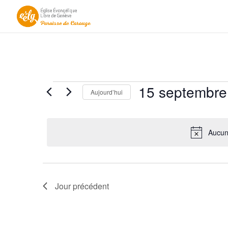
Évènements
15 septembre
Aujourd’hui
for
Sélectionnez
15
une
septembre
date.
Aucun
2025
Jour précédent