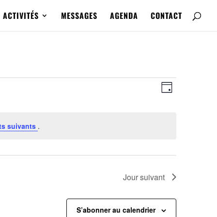
ACTIVITÉS
MESSAGES
AGENDA
CONTACT
Navigatio
Navigatio
de
Jour
par
vues
consultat
Évènemen
s suivants
.
Jour suivant
S’abonner au calendrier