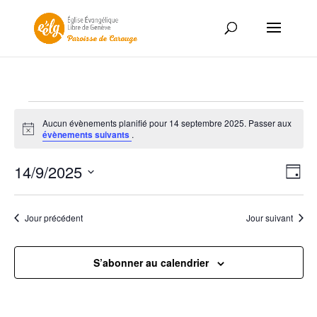
Évènements
Aucun évènements planifié pour 14 septembre 2025. Passer aux
for
Notice
évènements suivants
.
14
Nav
Nav
septembre
14/9/2025
Jour
de
par
2025
Sélectionnez
vue
con
une
Év
Jour précédent
Jour suivant
date.
S’abonner au calendrier