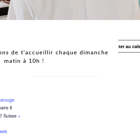
Ajouter au cal
ons de t’accueillir chaque dimanche
matin à 10h !
Carouge
aire 8
7
Suisse
+
 web