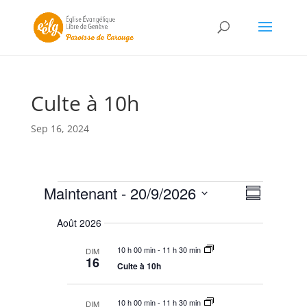
Culte à 10h
Sep 16, 2024
Évènements
N
N
Maintenant
 - 
20/9/2026
a
R
a
v
S
é
v
i
Août 2026
s
é
g
i
u
a
l
g
10 h 00 min
-
11 h 30 min
m
DIM
t
e
16
a
i
é
Culte à 10h
c
o
t
n
t
i
p
10 h 00 min
-
11 h 30 min
DIM
i