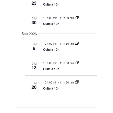
o
a
23
r
Culte à 10h
o
n
c
d
n
o
n
e
n
10 h 00 min
-
11 h 30 min
DIM
s
30
v
e
Culte à 10h
u
u
l
z
t
e
Sep 2026
l
a
s
a
t
10 h 00 min
-
11 h 30 min
DIM
É
i
d
6
o
Culte à 10h
v
a
n
è
s
t
n
10 h 00 min
-
11 h 30 min
e
DIM
e
13
Culte à 10h
m
e
10 h 00 min
-
11 h 30 min
DIM
n
20
Culte à 10h
t