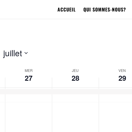
ACCUEIL
QUI SOMMES-NOUS?
 juillet
MER
JEU
VEN
27
28
29
mercredi,
jeudi,
vendredi,
No
No
No
juillet
juillet
juillet
events
events
events
27,
28,
29,
on
on
on
2022
2022
2022
this
this
this