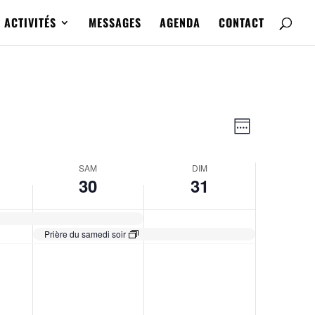
ACTIVITÉS
MESSAGES
AGENDA
CONTACT
Navigatio
Navigatio
de
Semaine
par
vues
consultat
Évènemen
SAM
DIM
30
31
Prière du samedi soir
samedi,
dimanche,
No
No
juillet
juillet
events
events
30,
31,
on
on
2022
2022
this
this