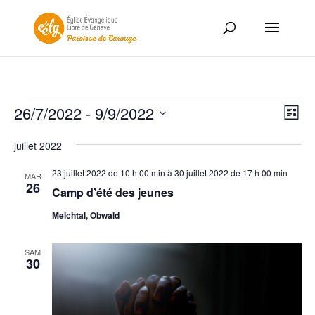
Évènements
Nav
Nav
26/7/2022
 - 
9/9/2022
Liste
de
par
Sélectionnez
vue
con
juillet 2022
une
Év
date.
23 juillet 2022 de 10 h 00 min
à
30 juillet 2022 de 17 h 00 min
MAR
26
Camp d’été des jeunes
Melchtal, Obwald
SAM
30