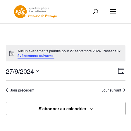
Évènements
Aucun évènements planifié pour 27 septembre 2024. Passer aux
for
Notice
évènements suivants
.
27
Nav
Nav
septembre
27/9/2024
Jour
de
par
2024
Sélectionnez
vue
con
une
Év
Jour précédent
Jour suivant
date.
S’abonner au calendrier