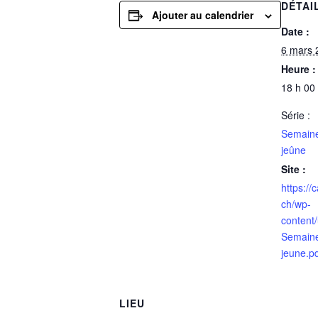
DÉTAI
Ajouter au calendrier
Date :
6 mars 
Heure :
18 h 00
Série :
Semaine
jeûne
Site :
https://
ch/wp-
content
Semaine
jeune.p
LIEU