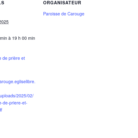
LS
ORGANISATEUR
Paroisse de Carouge
2025
 min à 19 h 00 min
 de prière et
carouge.egliselibre.
/uploads/2025/02/
-de-priere-et-
df