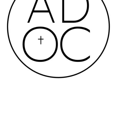
Le groupe de jeunes (14-20 ans) de la Paroisse se
rassemble chaque vendredi soir pour s’attendre à