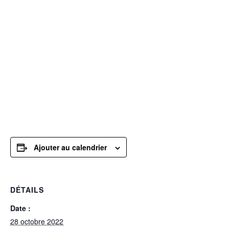
Dieu et grandir entre jeunes dans la foi. Ce sont
des soirées dynamiques et authentiques avec des
messages percutants qui challengent les vies.
Viens nous rejoindre, rdv à 19h30 !
Ajouter au calendrier
DÉTAILS
Date :
28 octobre 2022