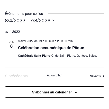
Évènements pour ce lieu
8/4/2022
 - 
7/8/2026
Sélectionnez
avril 2022
une
date.
8 avril 2022 de 19 h 00 min
à
20 h 30 min
VEN
8
Célébration oecuménique de Pâque
Cathédrale Saint-Pierre
Cr de Saint-Pierre, Genève, Suisse
Évènements
précédents
Aujourd’hui
Évènements
suivants
S’abonner au calendrier