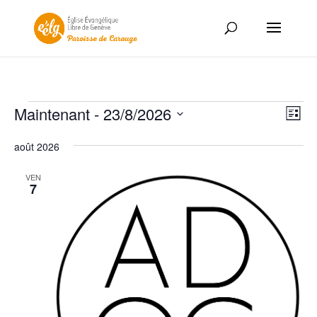
Évènements
Nav
Nav
Maintenant
 - 
23/8/2026
Liste
de
par
Sélectionnez
vue
con
août 2026
une
Év
date.
VEN
7