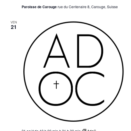
Paroisse de Carouge
rue du Centenaire 8, Carouge, Suisse
VEN
21
21 août de 19 h 00 min
à
21 h 30 min
AdoC