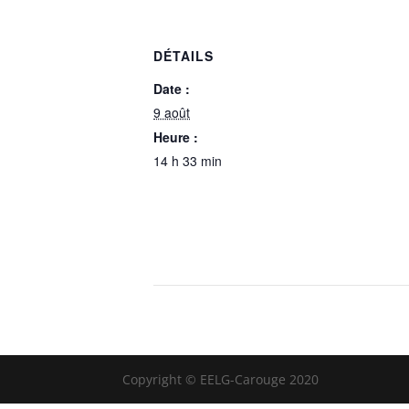
DÉTAILS
Date :
9 août
Heure :
14 h 33 min
Copyright © EELG-Carouge 2020